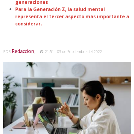
generaciones
Para la Generación Z, la salud mental
representa el tercer aspecto más importante a
considerar.
Redaccion
POR
,
21:51 - 05 de Septiembre del 2022