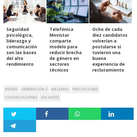
Seguridad
Telefónica
Ocho de cada
psicológica,
Movistar
diez candidatos
liderazgo y
comparte
volverían a
comunicación
modelo para
postularse si
son las bases
reducir brecha
tuvieron una
del alto
de género en
buena
rendimiento
sectores
experiencia de
técnicos
reclutamiento
INDEED
GENERACIÓN Z
MILLENIAS
PRESTACIONES
CONTRATACIONES
VACANTES