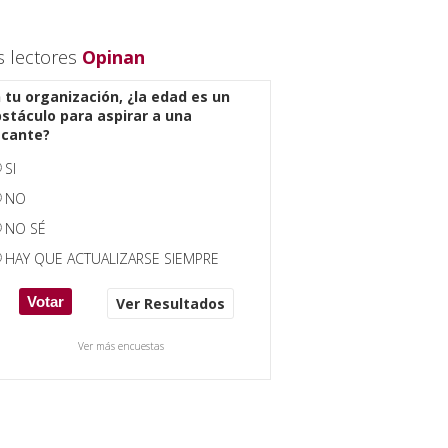
s lectores
Opinan
 tu organización, ¿la edad es un
stáculo para aspirar a una
acante?
SI
NO
NO SÉ
HAY QUE ACTUALIZARSE SIEMPRE
Ver Resultados
Ver más encuestas