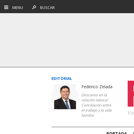
MENU
BUSCAR
EDITORIAL
Federico Zelada
Descanso en la
relación laboral:
Conciliación entre
el trabajo y la vida
familiar
PORTADA