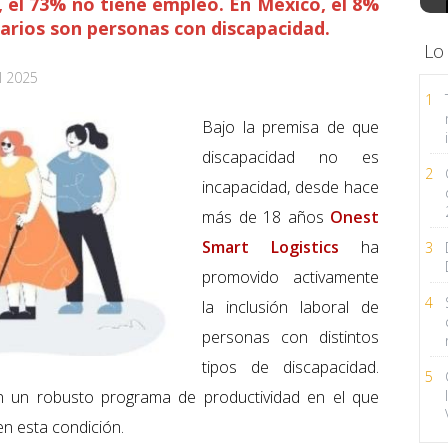
, el 73% no tiene empleo. En México, el 8%
tarios son personas con discapacidad.
Lo
l 2025
1
Bajo la premisa de que
discapacidad no es
2
incapacidad, desde hace
más de 18 años
Onest
Smart Logistics
ha
3
promovido activamente
4
la inclusión laboral de
personas con distintos
tipos de discapacidad.
5
 un robusto programa de productividad en el que
n esta condición.