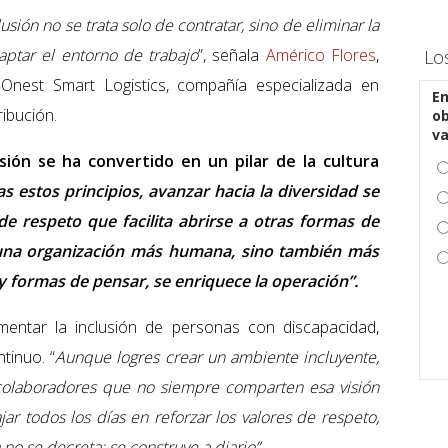
usión no se trata solo de contratar, sino de eliminar la
daptar el entorno de trabajo
”, señala
Américo Flores
,
Lo
nest Smart Logistics, compañía especializada en
En
ribución.
ob
v
ión se ha convertido en un pilar de la cultura
s estos principios, avanzar hacia la diversidad se
de respeto que facilita abrirse a otras formas de
 una organización más humana, sino también más
s y formas de pensar, se enriquece la operación”.
mentar la inclusión de personas con discapacidad,
tinuo. “
Aunque logres crear un ambiente incluyente,
colaboradores que no siempre comparten esa visión
jar todos los días en reforzar los valores de respeto,
 no se decreta: se construye a diario”
.