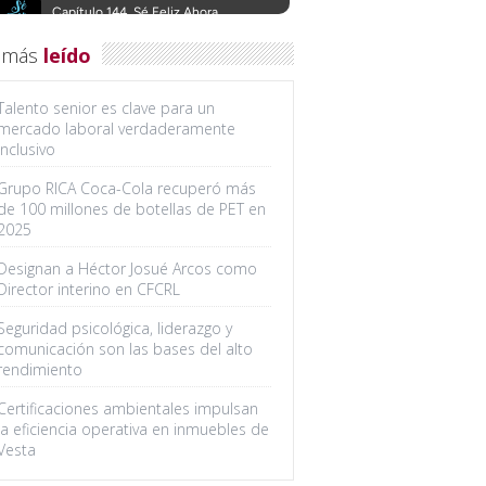
 más
leído
Talento senior es clave para un
mercado laboral verdaderamente
inclusivo
Grupo RICA Coca-Cola recuperó más
de 100 millones de botellas de PET en
2025
Designan a Héctor Josué Arcos como
Director interino en CFCRL
Seguridad psicológica, liderazgo y
comunicación son las bases del alto
rendimiento
Certificaciones ambientales impulsan
la eficiencia operativa en inmuebles de
Vesta