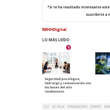
*Si te ha resultado interesante est
suscribirte a
RRHHDigital
LO MÁS LEÍDO
1
Seguridad psicológica,
liderazgo y comunicación son
las bases del alto
rendimiento
OCC
LEY SILLA
TRABAJADORES
SONDEO
BIE