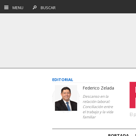
MENU
BUSCAR
EDITORIAL
Federico Zelada
Descanso en la
relación laboral:
Conciliación entre
el trabajo y la vida
familiar
PORTADA