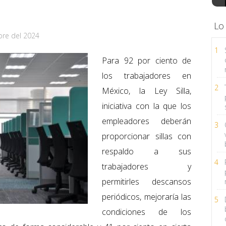
Lo
bre del 2024
1
Para 92 por ciento de
los trabajadores en
2
México, la Ley Silla,
iniciativa con la que los
empleadores deberán
3
proporcionar sillas con
respaldo a sus
4
trabajadores y
permitirles descansos
periódicos, mejoraría las
5
condiciones de los