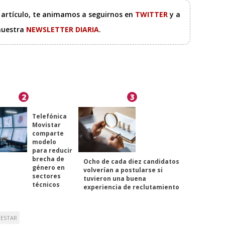
e artículo, te animamos a seguirnos en
TWITTER
y a
 nuestra
NEWSLETTER DIARIA
.
2
3
Telefónica
Movistar
comparte
modelo
para reducir
brecha de
Ocho de cada diez candidatos
género en
volverían a postularse si
sectores
tuvieron una buena
técnicos
experiencia de reclutamiento
NESTAR