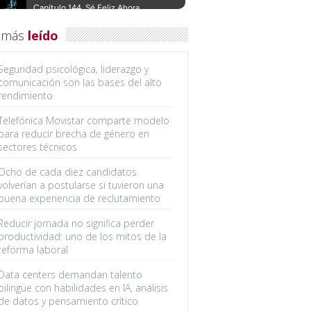
 más
leído
Seguridad psicológica, liderazgo y
comunicación son las bases del alto
rendimiento
Telefónica Movistar comparte modelo
para reducir brecha de género en
sectores técnicos
Ocho de cada diez candidatos
volverían a postularse si tuvieron una
buena experiencia de reclutamiento
Reducir jornada no significa perder
productividad: uno de los mitos de la
reforma laboral
Data centers demandan talento
bilingüe con habilidades en IA, análisis
de datos y pensamiento crítico