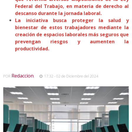
Federal del Trabajo, en materia de derecho al
descanso durante la jornada laboral.
La iniciativa busca proteger la salud y
bienestar de estos trabajadores mediante la
creación de espacios laborales más seguros que
prevengan riesgos y aumenten la
productividad.
Redaccion
POR
,
17:32 - 02 de Diciembre del 2024