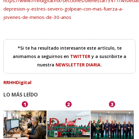
https://www.rrhhdigital.mx/secciones/bienestar/3477/Ansieda
depresion-y-estres-severo-golpean-con-mas-fuerza-a-
jovenes-de-menos-de-30-anos
*Si te ha resultado interesante este artículo, te
animamos a seguirnos en
TWITTER
y a suscribirte a
nuestra
NEWSLETTER DIARIA
.
RRHHDigital
LO MÁS LEÍDO
1
2
3