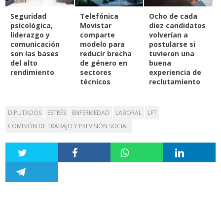
Seguridad
Telefónica
Ocho de cada
psicológica,
Movistar
diez candidatos
liderazgo y
comparte
volverían a
comunicación
modelo para
postularse si
son las bases
reducir brecha
tuvieron una
del alto
de género en
buena
rendimiento
sectores
experiencia de
técnicos
reclutamiento
DIPUTADOS
ESTRÉS
ENFERMEDAD
LABORAL
LFT
COMISIÓN DE TRABAJO Y PREVISIÓN SOCIAL