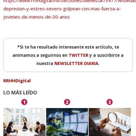
https://www.rrhhdigital.mx/secciones/bienestar/3477/Ansieda
depresion-y-estres-severo-golpean-con-mas-fuerza-a-
jovenes-de-menos-de-30-anos
*Si te ha resultado interesante este artículo, te
animamos a seguirnos en
TWITTER
y a suscribirte a
nuestra
NEWSLETTER DIARIA
.
RRHHDigital
LO MÁS LEÍDO
1
2
3