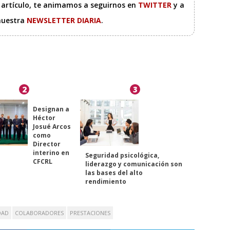
e artículo, te animamos a seguirnos en
TWITTER
y a
 nuestra
NEWSLETTER DIARIA
.
2
3
Designan a
Héctor
Josué Arcos
como
Director
interino en
Seguridad psicológica,
CFCRL
liderazgo y comunicación son
las bases del alto
rendimiento
DAD
COLABORADORES
PRESTACIONES