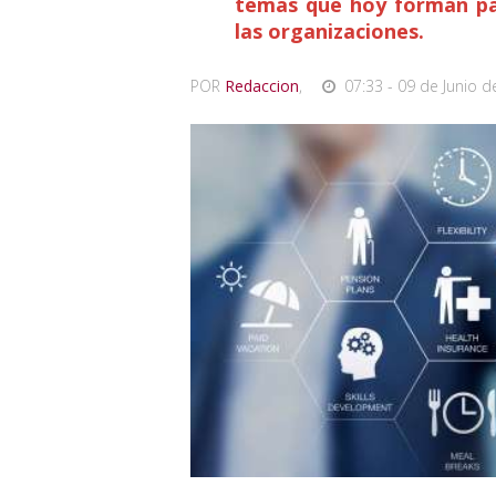
temas que hoy forman par
las organizaciones.
POR
Redaccion
,
07:33 - 09 de Junio d