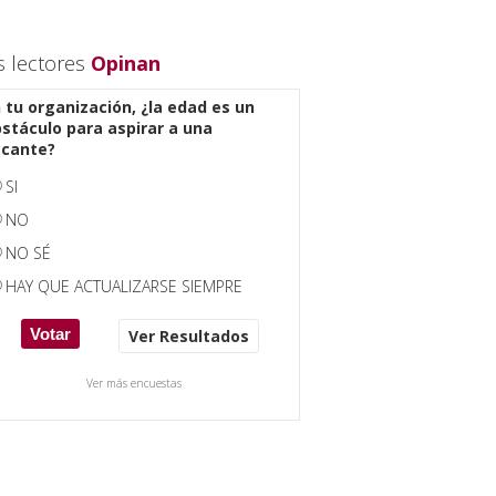
s lectores
Opinan
 tu organización, ¿la edad es un
stáculo para aspirar a una
acante?
SI
NO
NO SÉ
HAY QUE ACTUALIZARSE SIEMPRE
Ver Resultados
Ver más encuestas