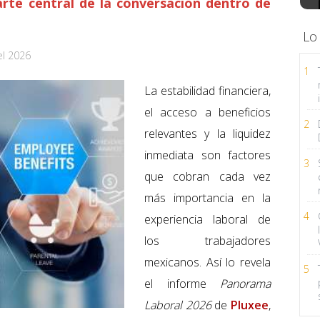
te central de la conversación dentro de
Lo
el 2026
1
La estabilidad financiera,
el acceso a beneficios
2
relevantes y la liquidez
inmediata son factores
3
que cobran cada vez
más importancia en la
4
experiencia laboral de
los trabajadores
mexicanos. Así lo revela
5
el informe
Panorama
Laboral 2026
de
Pluxee
,