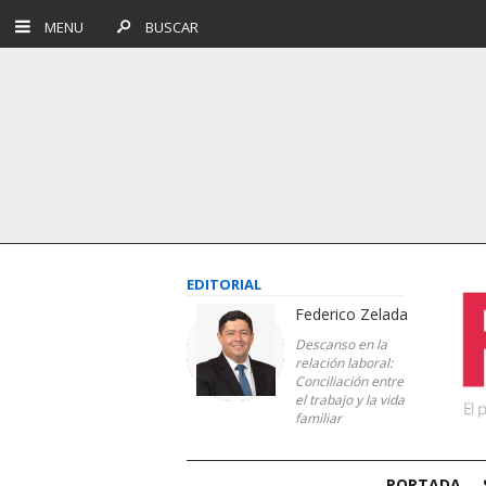
MENU
BUSCAR
EDITORIAL
Federico Zelada
Descanso en la
relación laboral:
Conciliación entre
el trabajo y la vida
familiar
PORTADA