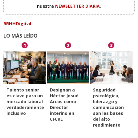
nuestra
NEWSLETTER DIARIA
.
RRHHDigital
LO MÁS LEÍDO
1
2
3
Talento senior
Designan a
Seguridad
es clave para un
Héctor Josué
psicológica,
mercado laboral
Arcos como
liderazgo y
verdaderamente
Director
comunicación
inclusivo
interino en
son las bases
CFCRL
del alto
rendimiento