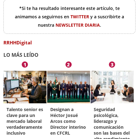
*Si te ha resultado interesante este artículo, te
animamos a seguirnos en
TWITTER
y a suscribirte a
nuestra
NEWSLETTER DIARIA
.
RRHHDigital
LO MÁS LEÍDO
1
2
3
Talento senior es
Designan a
Seguridad
clave para un
Héctor Josué
psicológica,
mercado laboral
Arcos como
liderazgo y
verdaderamente
Director interino
comunicación
inclusivo
en CFCRL
son las bases del
alto rendimiento