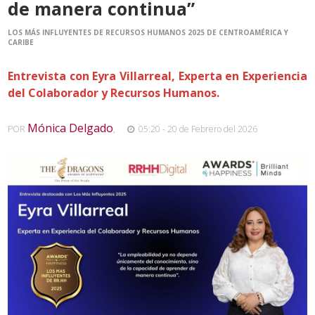
de manera continua”
LOS MÁS INFLUYENTES DE RECURSOS HUMANOS 2025 DE CENTROAMÉRICA Y
CARIBE
Entrevista con Eyra Villarreal, Experta en Experiencia
del Colaborador y Recursos Humanos.
Mónica Delgado
POR
,
05:20 - 20 de Febrero del 2026