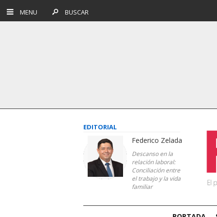
MENU
BUSCAR
EDITORIAL
Federico Zelada
Descanso en la
relación laboral:
Conciliación entre
el trabajo y la vida
familiar
PORTADA