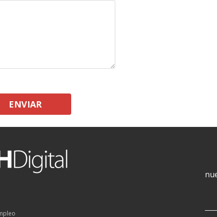
ENVIAR
nue
empleo