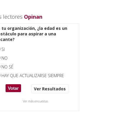
s lectores
Opinan
 tu organización, ¿la edad es un
stáculo para aspirar a una
acante?
SI
NO
NO SÉ
HAY QUE ACTUALIZARSE SIEMPRE
Ver Resultados
Ver más encuestas