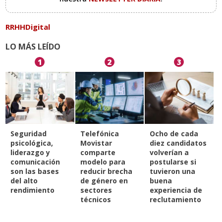
RRHHDigital
LO MÁS LEÍDO
1
2
3
Seguridad
Telefónica
Ocho de cada
psicológica,
Movistar
diez candidatos
liderazgo y
comparte
volverían a
comunicación
modelo para
postularse si
son las bases
reducir brecha
tuvieron una
del alto
de género en
buena
rendimiento
sectores
experiencia de
técnicos
reclutamiento