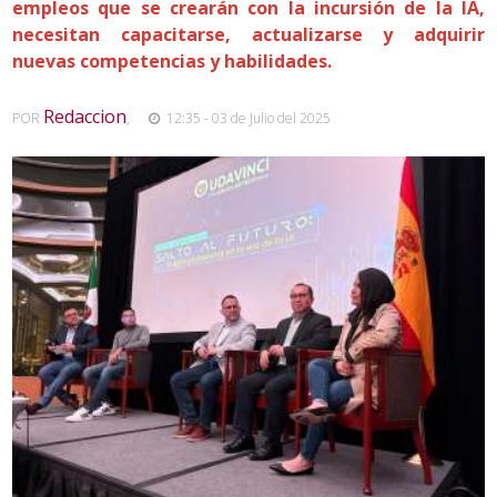
empleos que se crearán con la incursión de la IA,
necesitan capacitarse, actualizarse y adquirir
nuevas competencias y habilidades.
Redaccion
POR
,
12:35 - 03 de Julio del 2025