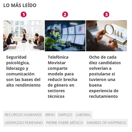
LO MÁS LEÍDO
1
2
3
Seguridad
Telefónica
Ocho de cada
psicológica,
Movistar
diez candidatos
liderazgo y
comparte
volverían a
comunicación
modelo para
postularse si
son las bases del
reducir brecha
tuvieron una
alto rendimiento
de género en
buena
sectores
experiencia de
técnicos
reclutamiento
RECURSOS HUMANOS
RRHH
EMPLEO
LABORAL
LIDERAZGO FEMENINO
PIERRE FABRE MÉXICO
AWARDS OF HAPPINESS