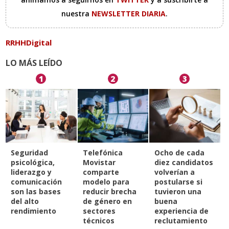
nuestra
NEWSLETTER DIARIA
.
RRHHDigital
LO MÁS LEÍDO
1
2
3
Seguridad
Telefónica
Ocho de cada
psicológica,
Movistar
diez candidatos
liderazgo y
comparte
volverían a
comunicación
modelo para
postularse si
son las bases
reducir brecha
tuvieron una
del alto
de género en
buena
rendimiento
sectores
experiencia de
técnicos
reclutamiento