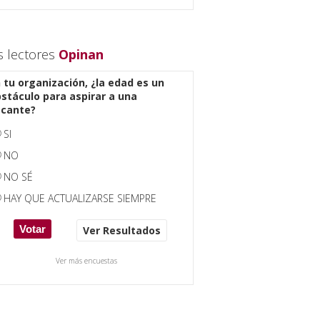
s lectores
Opinan
 tu organización, ¿la edad es un
stáculo para aspirar a una
acante?
SI
NO
NO SÉ
HAY QUE ACTUALIZARSE SIEMPRE
Ver Resultados
Ver más encuestas