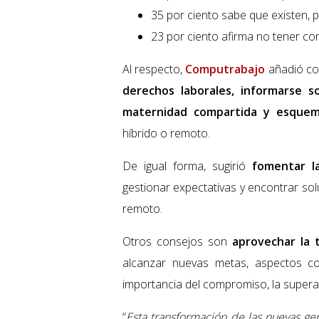
35 por ciento sabe que existen,
23 por ciento afirma no tener co
Al respecto,
Computrabajo
añadió co
derechos laborales, informarse s
maternidad compartida y esquemas
híbrido o remoto.
De igual forma, sugirió
fomentar l
gestionar expectativas y encontrar so
remoto.
Otros consejos son
aprovechar la t
alcanzar nuevas metas, aspectos c
importancia del compromiso, la superac
“
Esta transformación de las nuevas g