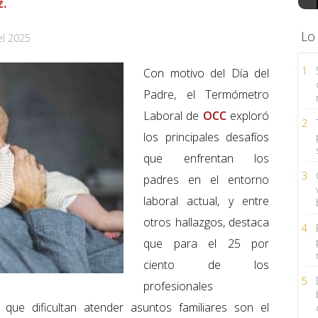
z.
Lo
el 2025
1
Con motivo del Día del
Padre, el Termómetro
Laboral de
OCC
exploró
2
los principales desafíos
que enfrentan los
3
padres en el entorno
laboral actual, y entre
otros hallazgos, destaca
4
que para el 25 por
ciento de los
5
profesionales
 que dificultan atender asuntos familiares son el