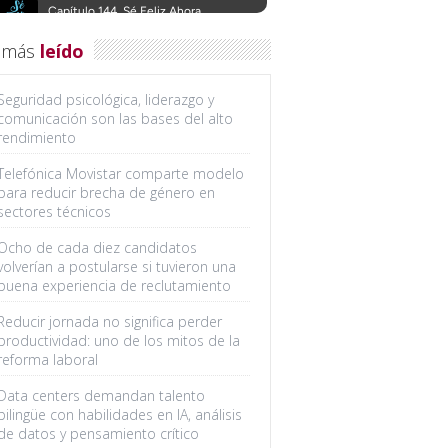
 más
leído
Seguridad psicológica, liderazgo y
comunicación son las bases del alto
rendimiento
Telefónica Movistar comparte modelo
para reducir brecha de género en
sectores técnicos
Ocho de cada diez candidatos
volverían a postularse si tuvieron una
buena experiencia de reclutamiento
Reducir jornada no significa perder
productividad: uno de los mitos de la
reforma laboral
Data centers demandan talento
bilingüe con habilidades en IA, análisis
de datos y pensamiento crítico