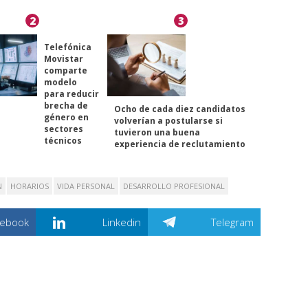
2
3
Telefónica
Movistar
comparte
modelo
para reducir
brecha de
Ocho de cada diez candidatos
género en
volverían a postularse si
sectores
tuvieron una buena
técnicos
experiencia de reclutamiento
N
HORARIOS
VIDA PERSONAL
DESARROLLO PROFESIONAL
cebook
Linkedin
Telegram