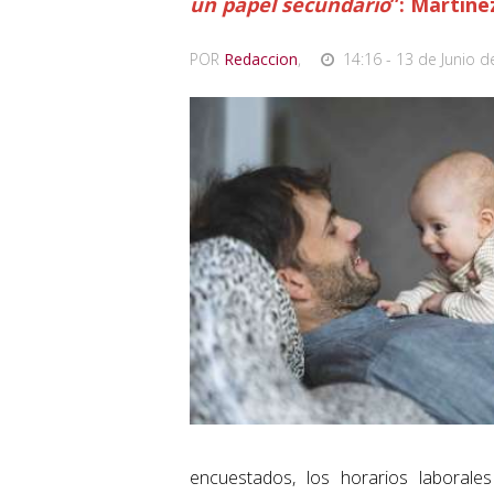
un papel secundario
”: Martíne
POR
Redaccion
,
14:16 - 13 de Junio d
encuestados, los horarios laborales