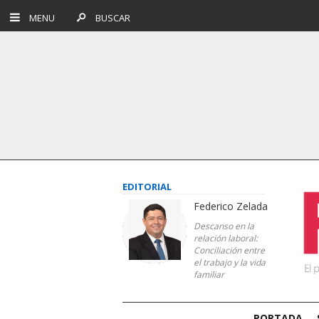
MENU
BUSCAR
EDITORIAL
Federico Zelada
Descanso en la
relación laboral:
Conciliación entre
el trabajo y la vida
familiar
PORTADA