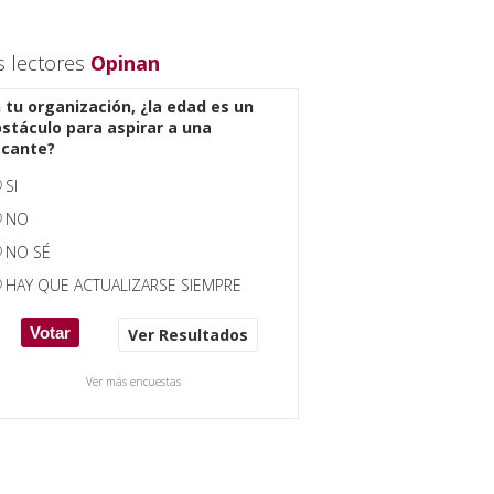
s lectores
Opinan
 tu organización, ¿la edad es un
stáculo para aspirar a una
acante?
SI
NO
NO SÉ
HAY QUE ACTUALIZARSE SIEMPRE
Ver Resultados
Ver más encuestas