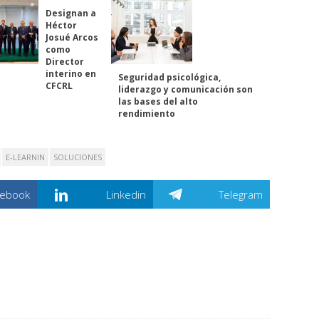
Designan a
Héctor
Josué Arcos
como
Director
interino en
Seguridad psicológica,
CFCRL
liderazgo y comunicación son
las bases del alto
rendimiento
E-LEARNIN
SOLUCIONES
cebook
Linkedin
Telegram