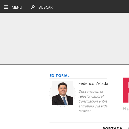
MENU
BUSCAR
EDITORIAL
Federico Zelada
Descanso en la
relación laboral:
Conciliación entre
el trabajo y la vida
familiar
PORTADA