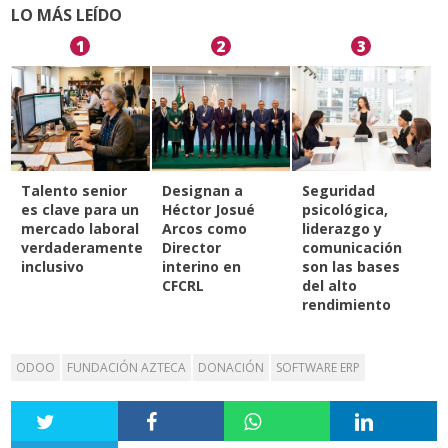
LO MÁS LEÍDO
1
2
3
Talento senior
Designan a
Seguridad
es clave para un
Héctor Josué
psicológica,
mercado laboral
Arcos como
liderazgo y
verdaderamente
Director
comunicación
inclusivo
interino en
son las bases
CFCRL
del alto
rendimiento
ODOO
FUNDACIÓN AZTECA
DONACIÓN
SOFTWARE ERP