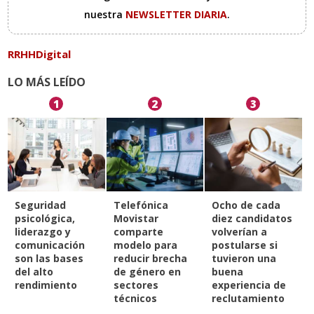
nuestra
NEWSLETTER DIARIA
.
RRHHDigital
LO MÁS LEÍDO
1
2
3
Seguridad
Telefónica
Ocho de cada
psicológica,
Movistar
diez candidatos
liderazgo y
comparte
volverían a
comunicación
modelo para
postularse si
son las bases
reducir brecha
tuvieron una
del alto
de género en
buena
rendimiento
sectores
experiencia de
técnicos
reclutamiento