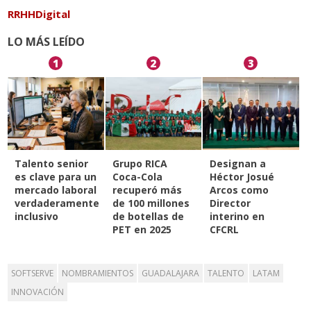
RRHHDigital
LO MÁS LEÍDO
1
2
3
Talento senior
Grupo RICA
Designan a
es clave para un
Coca-Cola
Héctor Josué
mercado laboral
recuperó más
Arcos como
verdaderamente
de 100 millones
Director
inclusivo
de botellas de
interino en
PET en 2025
CFCRL
SOFTSERVE
NOMBRAMIENTOS
GUADALAJARA
TALENTO
LATAM
INNOVACIÓN