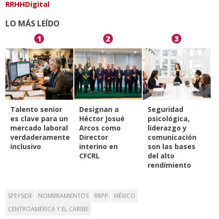
RRHHDigital
LO MÁS LEÍDO
1
2
3
Talento senior
Designan a
Seguridad
es clave para un
Héctor Josué
psicológica,
mercado laboral
Arcos como
liderazgo y
verdaderamente
Director
comunicación
inclusivo
interino en
son las bases
CFCRL
del alto
rendimiento
SPEYSIDE
NOMBRAMIENTOS
RRPP
MÉXICO
CENTROAMÉRICA Y EL CARIBE