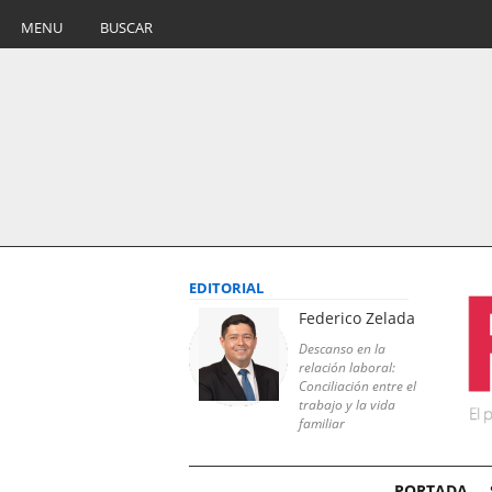
MENU
BUSCAR
EDITORIAL
Federico Zelada
Descanso en la
relación laboral:
Conciliación entre el
trabajo y la vida
familiar
PORTADA