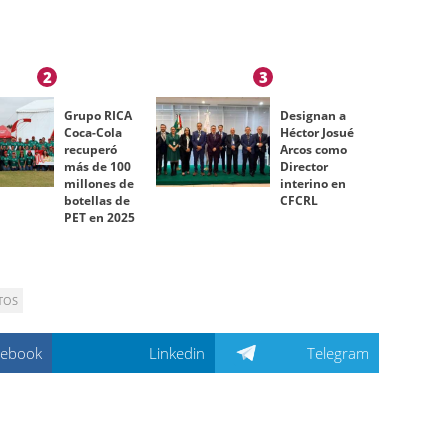
2
3
Grupo RICA
Designan a
Coca-Cola
Héctor Josué
recuperó
Arcos como
más de 100
Director
millones de
interino en
botellas de
CFCRL
PET en 2025
TOS
cebook
Linkedin
Telegram