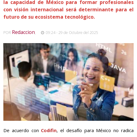
la capacidad de México para formar profesionales
con visión internacional será determinante para el
futuro de su ecosistema tecnológico.
Redaccion
POR
,
09:24 - 29 de Octubre del 2025
De acuerdo con
Codifin
, el desafío para México no radica