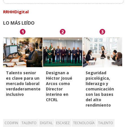
RRHHDigital
LO MÁS LEÍDO
1
2
3
Talento senior
Designan a
Seguridad
es clave para un
Héctor Josué
psicológica,
mercado laboral
Arcos como
liderazgo y
verdaderamente
Director
comunicación
inclusivo
interino en
son las bases
CFCRL
del alto
rendimiento
CODIFIN
TALENTO
DIGITAL
ESCASEZ
TECNOLOGÍA
TALENTO