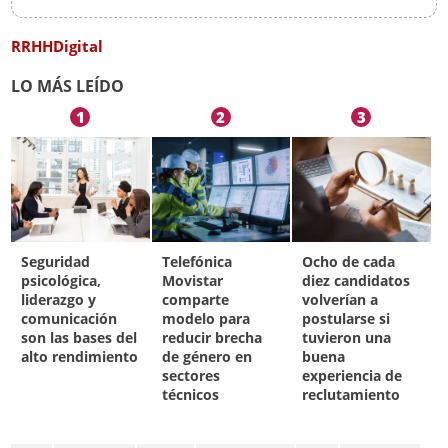
RRHHDigital
LO MÁS LEÍDO
1
2
3
Seguridad
Telefónica
Ocho de cada
psicológica,
Movistar
diez candidatos
liderazgo y
comparte
volverían a
comunicación
modelo para
postularse si
son las bases del
reducir brecha
tuvieron una
alto rendimiento
de género en
buena
sectores
experiencia de
técnicos
reclutamiento