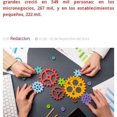
grandes creció en 549 mil personas; en los
micronegocios, 267 mil, y en los establecimientos
pequeños, 222 mil.
Redaccion
POR
,
01:00 - 03 de Septiembre del 2024