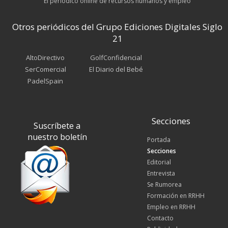
El periódico online de recursos humanos y empleo
Otros periódicos del Grupo Ediciones Digitales Siglo
21
AltoDirectivo
GolfConfidencial
SerComercial
El Diario del Bebé
PadelSpain
Secciones
Suscríbete a
nuestro boletín
Portada
Secciones
Editorial
Entrevista
Se Rumorea
Formación en RRHH
Empleo en RRHH
Contacto