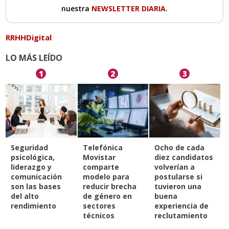
nuestra
NEWSLETTER DIARIA
.
RRHHDigital
LO MÁS LEÍDO
1
2
3
Seguridad
Telefónica
Ocho de cada
psicológica,
Movistar
diez candidatos
liderazgo y
comparte
volverían a
comunicación
modelo para
postularse si
son las bases
reducir brecha
tuvieron una
del alto
de género en
buena
rendimiento
sectores
experiencia de
técnicos
reclutamiento