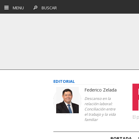
MENU
BUSCAR
EDITORIAL
Federico Zelada
Descanso en la
relación laboral:
Conciliación entre
el trabajo y la vida
familiar
PORTADA