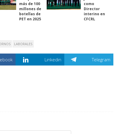
más de 100
como
millones de
Director
botellas de
interino en
PET en 2025
CFCRL
ORNOS
LABORALES
cebook
Linkedin
Telegram