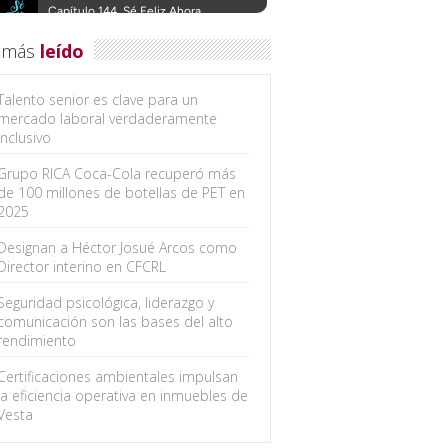
 más
leído
Talento senior es clave para un
mercado laboral verdaderamente
inclusivo
Grupo RICA Coca-Cola recuperó más
de 100 millones de botellas de PET en
2025
Designan a Héctor Josué Arcos como
Director interino en CFCRL
Seguridad psicológica, liderazgo y
comunicación son las bases del alto
rendimiento
Certificaciones ambientales impulsan
la eficiencia operativa en inmuebles de
Vesta