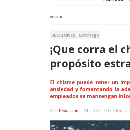
VOLVER
SECCIONES
Liderazgo
¡Que corra el 
propósito estr
El chisme puede tener un impa
ansiedad y fomentando la adap
empleados se mantengan infor
POR
Redaccion
,
23:33 - 09 de Julio de