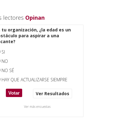
s lectores
Opinan
 tu organización, ¿la edad es un
stáculo para aspirar a una
acante?
SI
NO
NO SÉ
HAY QUE ACTUALIZARSE SIEMPRE
Ver Resultados
Ver más encuestas