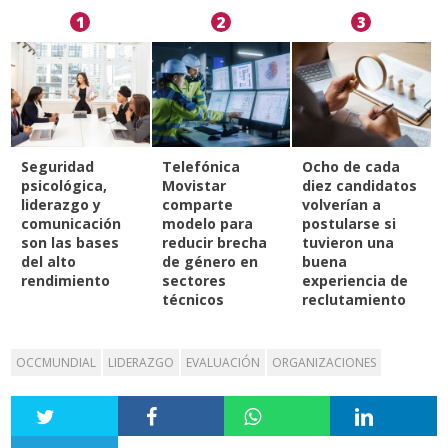
1
2
3
Seguridad
Telefónica
Ocho de cada
psicológica,
Movistar
diez candidatos
liderazgo y
comparte
volverían a
comunicación
modelo para
postularse si
son las bases
reducir brecha
tuvieron una
del alto
de género en
buena
rendimiento
sectores
experiencia de
técnicos
reclutamiento
OCCMUNDIAL
LIDERAZGO
EVALUACIÓN
ORGANIZACIONES