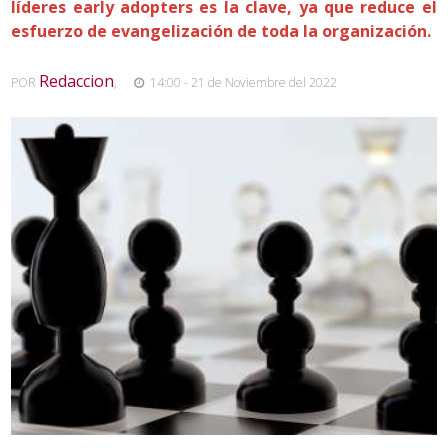
líderes early adopters es la clave, ya que reduce el
esfuerzo de evangelización de toda la organización.
Redaccion
POR
,
14:00 - 21 de Noviembre del 2022