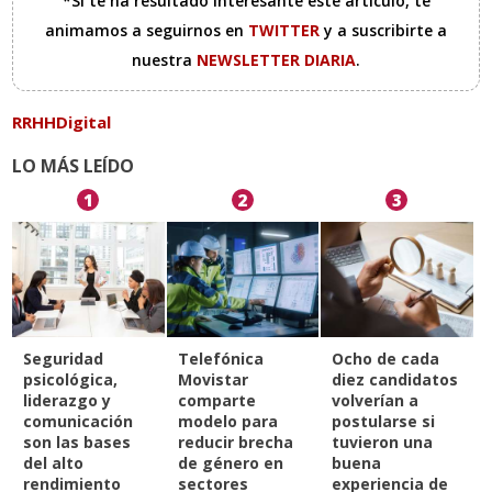
*Si te ha resultado interesante este artículo, te
animamos a seguirnos en
TWITTER
y a suscribirte a
nuestra
NEWSLETTER DIARIA
.
RRHHDigital
LO MÁS LEÍDO
1
2
3
Seguridad
Telefónica
Ocho de cada
psicológica,
Movistar
diez candidatos
liderazgo y
comparte
volverían a
comunicación
modelo para
postularse si
son las bases
reducir brecha
tuvieron una
del alto
de género en
buena
rendimiento
sectores
experiencia de