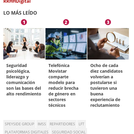
RRHHDigital
LO MÁS LEÍDO
1
2
3
Seguridad
Telefónica
Ocho de cada
psicológica,
Movistar
diez candidatos
liderazgo y
comparte
volverían a
comunicación
modelo para
postularse si
son las bases del
reducir brecha
tuvieron una
alto rendimiento
de género en
buena
sectores
experiencia de
técnicos
reclutamiento
SPEYSIDE GROUP
IMSS
REPARTIDORES
LFT
PLATAFORMAS DIGITALES
SEGURIDAD SOCIAL