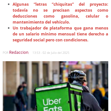
Algunas “letras “chiquitas” del proyecto:
todavía no se precisan aspectos como
deducciones como gasolina, celular o
mantenimiento del vehículo.
Un trabajador de plataforma que gana menos
de un salario mínimo mensual tiene derecho a
seguridad social pero con condiciones.
Redaccion
POR
,
13:53 - 02 de Julio del 2025