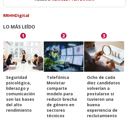
RRHHDigital
LO MÁS LEÍDO
1
2
3
Seguridad
Telefónica
Ocho de cada
psicológica,
Movistar
diez candidatos
liderazgo y
comparte
volverían a
comunicación
modelo para
postularse si
son las bases
reducir brecha
tuvieron una
del alto
de género en
buena
rendimiento
sectores
experiencia de
técnicos
reclutamiento