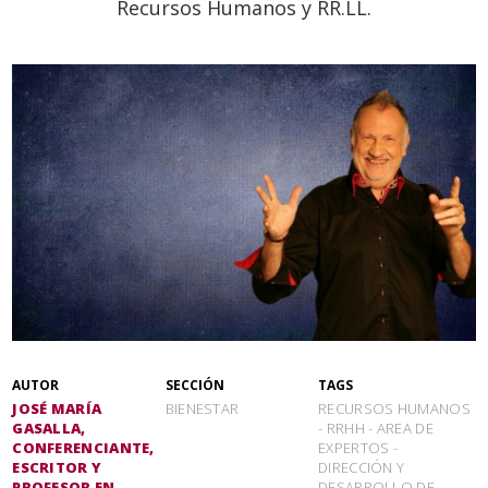
Recursos Humanos y RR.LL.
AUTOR
SECCIÓN
TAGS
JOSÉ MARÍA
BIENESTAR
RECURSOS HUMANOS
GASALLA,
-
RRHH
-
AREA DE
CONFERENCIANTE,
EXPERTOS
-
ESCRITOR Y
DIRECCIÓN Y
PROFESOR EN
DESARROLLO DE