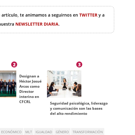
e artículo, te animamos a seguirnos en
TWITTER
y a
 nuestra
NEWSLETTER DIARIA
.
2
3
Designan a
Héctor Josué
Arcos como
Director
interino en
CFCRL
Seguridad psicológica, liderazgo
y comunicación son las bases
del alto rendimiento
 ECONÓMICO
MLT
IGUALDAD
GÉNERO
TRANSFORMACIÓN