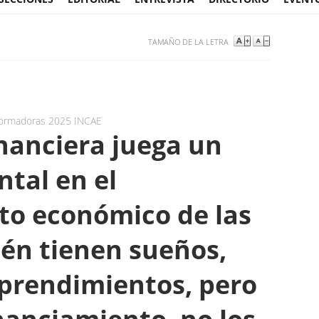
TAMAÑO DE LA LETRA
formadoras 2025 INCAE
inanciera juega un
tal en el
o económico de las
én tienen sueños,
prendimientos, pero