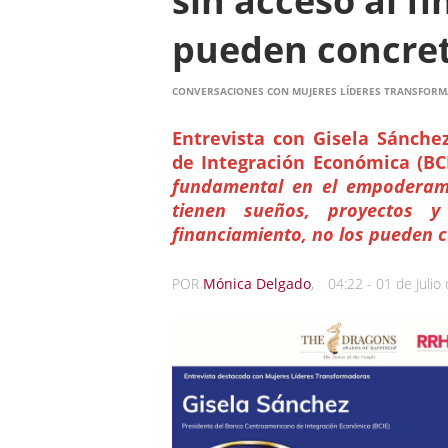
sin acceso al f
pueden concre
CONVERSACIONES CON MUJERES LÍDERES TRANSFORM
Entrevista con Gisela Sánche
de Integración Económica (BCI
fundamental en el empoderam
tienen sueños, proyectos y
financiamiento, no los pueden 
POR
Mónica Delgado
,
04:22 - 01 de Julio