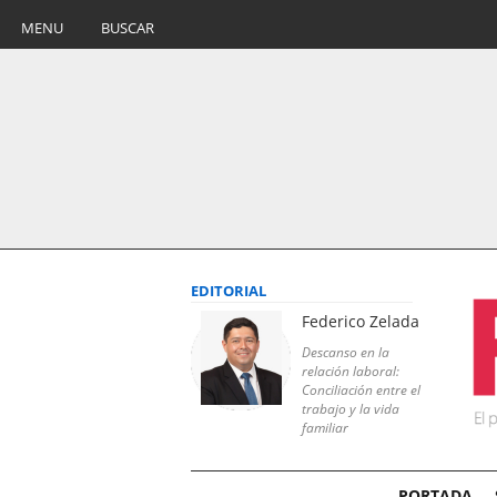
MENU
BUSCAR
EDITORIAL
Federico Zelada
Descanso en la
relación laboral:
Conciliación entre el
trabajo y la vida
familiar
PORTADA