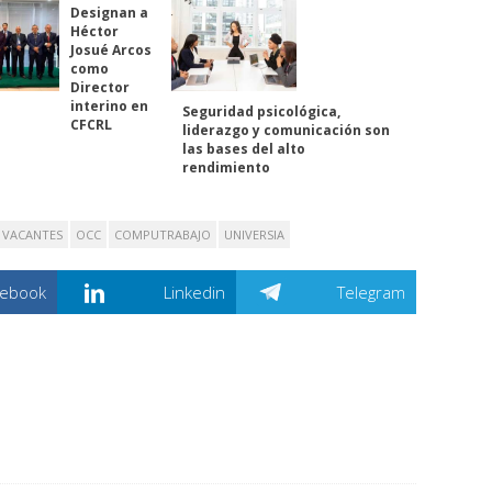
Designan a
Héctor
Josué Arcos
como
Director
interino en
Seguridad psicológica,
CFCRL
liderazgo y comunicación son
las bases del alto
rendimiento
VACANTES
OCC
COMPUTRABAJO
UNIVERSIA
cebook
Linkedin
Telegram