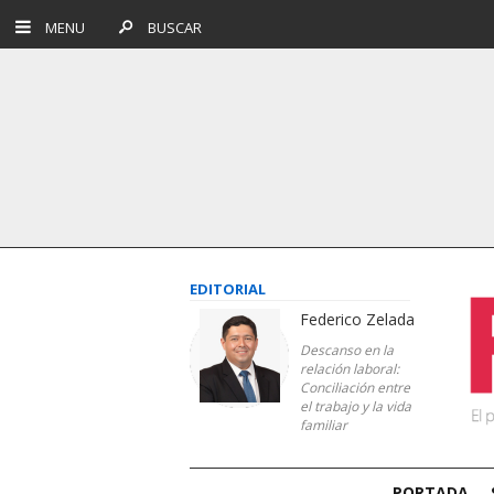
MENU
BUSCAR
EDITORIAL
Federico Zelada
Descanso en la
relación laboral:
Conciliación entre
el trabajo y la vida
familiar
PORTADA