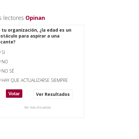
s lectores
Opinan
 tu organización, ¿la edad es un
stáculo para aspirar a una
acante?
SI
NO
NO SÉ
HAY QUE ACTUALIZARSE SIEMPRE
Ver Resultados
Ver más encuestas