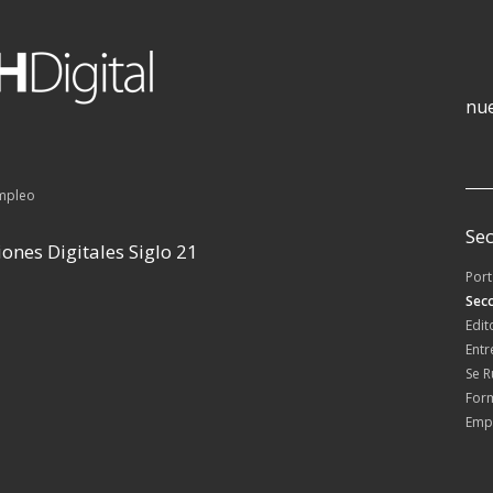
nue
empleo
Sec
ones Digitales Siglo 21
Por
Secc
Edit
Entr
Se 
For
Emp