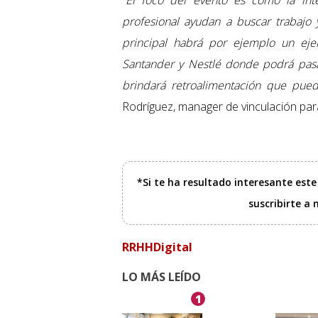
“
El foco del evento es cómo la inteli
profesional ayudan a buscar trabajo
principal habrá por ejemplo un eje
Santander y Nestlé donde podrá pasar
brindará retroalimentación que pued
Rodríguez, manager de vinculación para
*Si te ha resultado interesante est
suscribirte a
RRHHDigital
LO MÁS LEÍDO
1