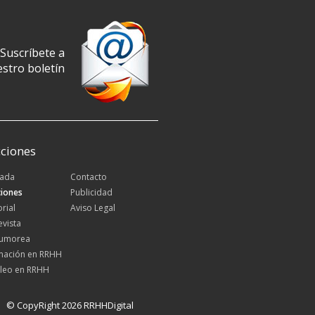
Suscríbete a
stro boletín
ciones
tada
Contacto
iones
Publicidad
orial
Aviso Legal
evista
Rumorea
mación en RRHH
leo en RRHH
© CopyRight 2026 RRHHDigital