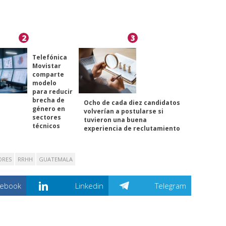
2
3
Telefónica
Movistar
comparte
modelo
para reducir
brecha de
Ocho de cada diez candidatos
género en
volverían a postularse si
sectores
tuvieron una buena
técnicos
experiencia de reclutamiento
ORES
RRHH
GUATEMALA
cebook
Linkedin
Telegram