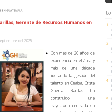
ES EN GUATEMALA
Lo
Barillas, Gerente de Recursos Humanos en
1
Septiembre del 2025
2
Con más de 20 años de
experiencia en el área y
3
más de una década
liderando la gestión del
4
talento en Cealsa, Crista
Guerra Barillas ha
construido una
5
trayectoria centrada en