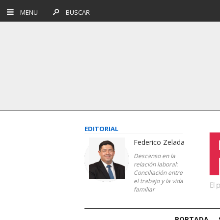
MENU
BUSCAR
EDITORIAL
Federico Zelada
Descanso en la
relación laboral:
Conciliación entre
el trabajo y la vida
familiar
PORTADA