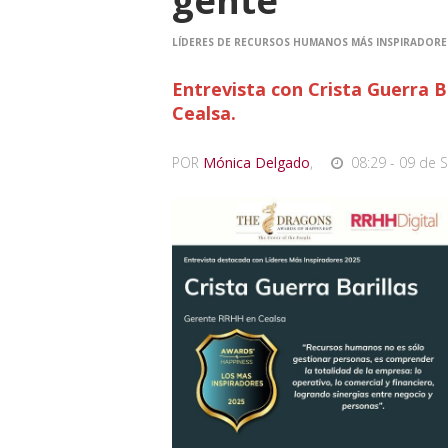
gente”
LÍDERES DE RECURSOS HUMANOS MÁS INSPIRADOR
Entrevista con Crista Guerra 
Cealsa.
POR
Mónica Delgado
,
08:29 - 09 de 