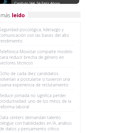
 más
leído
Seguridad psicológica, liderazgo y
comunicación son las bases del alto
rendimiento
Telefónica Movistar comparte modelo
para reducir brecha de género en
sectores técnicos
Ocho de cada diez candidatos
volverían a postularse si tuvieron una
buena experiencia de reclutamiento
Reducir jornada no significa perder
productividad: uno de los mitos de la
reforma laboral
Data centers demandan talento
bilingüe con habilidades en IA, análisis
de datos y pensamiento crítico