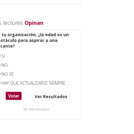
s lectores
Opinan
 tu organización, ¿la edad es un
stáculo para aspirar a una
acante?
SI
NO
NO SÉ
HAY QUE ACTUALIZARSE SIEMPRE
Ver Resultados
Ver más encuestas