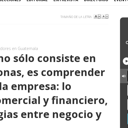
TAMAÑO DE LA LETRA
adores en Guatemala
no sólo consiste en
onas, es comprender
 la empresa: lo
omercial y financiero,
gias entre negocio y