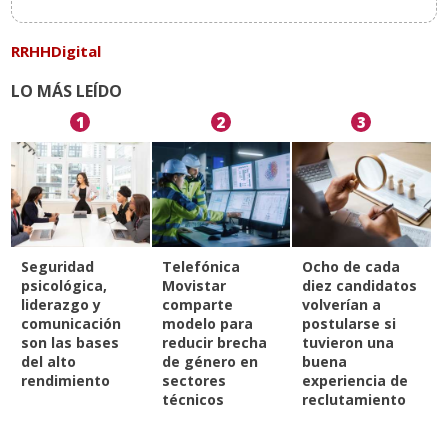
RRHHDigital
LO MÁS LEÍDO
1
2
3
Seguridad
Telefónica
Ocho de cada
psicológica,
Movistar
diez candidatos
liderazgo y
comparte
volverían a
comunicación
modelo para
postularse si
son las bases
reducir brecha
tuvieron una
del alto
de género en
buena
rendimiento
sectores
experiencia de
técnicos
reclutamiento