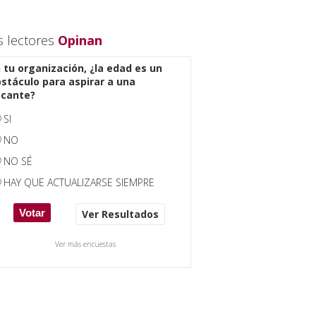
s lectores
Opinan
 tu organización, ¿la edad es un
stáculo para aspirar a una
acante?
SI
NO
NO SÉ
HAY QUE ACTUALIZARSE SIEMPRE
Ver Resultados
Ver más encuestas