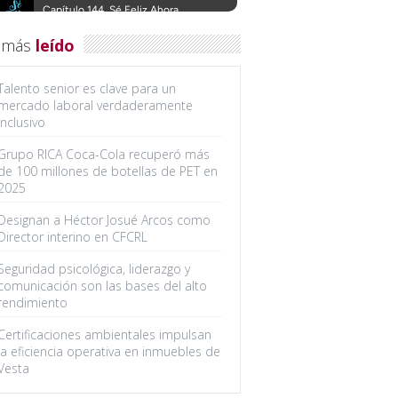
 más
leído
Talento senior es clave para un
mercado laboral verdaderamente
inclusivo
Grupo RICA Coca-Cola recuperó más
de 100 millones de botellas de PET en
2025
Designan a Héctor Josué Arcos como
Director interino en CFCRL
Seguridad psicológica, liderazgo y
comunicación son las bases del alto
rendimiento
Certificaciones ambientales impulsan
la eficiencia operativa en inmuebles de
Vesta