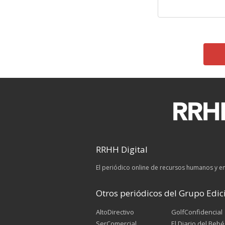
RRHH Digital
El periódico online de recursos humanos y 
Otros periódicos del Grupo Edici
AltoDirectivo
GolfConfidencial
SerComercial
El Diario del Bebé