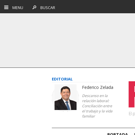
MENU
BUSCAR
EDITORIAL
Federico Zelada
Descanso en la
relación laboral:
Conciliación entre
el trabajo y la vida
familiar
PORTADA