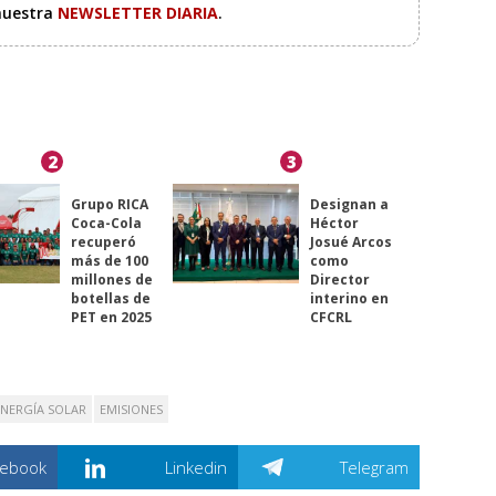
 nuestra
NEWSLETTER DIARIA
.
2
3
Grupo RICA
Designan a
Coca-Cola
Héctor
recuperó
Josué Arcos
más de 100
como
millones de
Director
botellas de
interino en
PET en 2025
CFCRL
ENERGÍA SOLAR
EMISIONES
cebook
Linkedin
Telegram