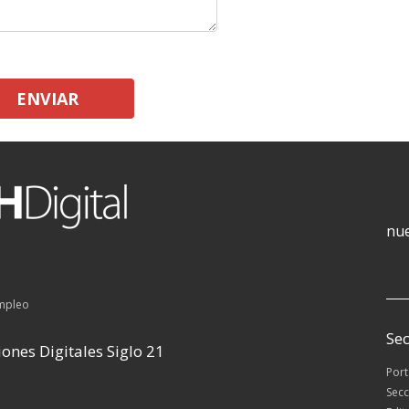
ENVIAR
nue
empleo
Sec
ones Digitales Siglo 21
Por
Secc