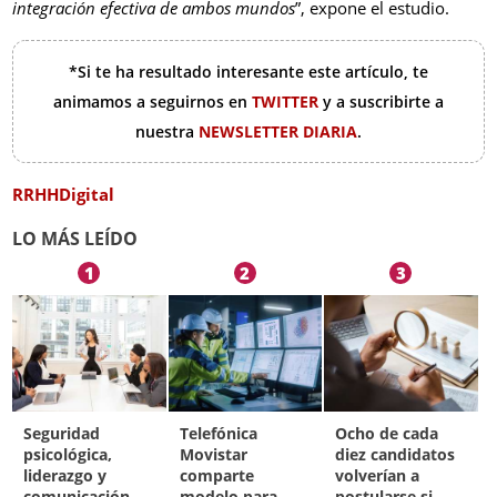
integración efectiva de ambos mundos
”, expone el estudio.
*Si te ha resultado interesante este artículo, te
animamos a seguirnos en
TWITTER
y a suscribirte a
nuestra
NEWSLETTER DIARIA
.
RRHHDigital
LO MÁS LEÍDO
1
2
3
Seguridad
Telefónica
Ocho de cada
psicológica,
Movistar
diez candidatos
liderazgo y
comparte
volverían a
comunicación
modelo para
postularse si