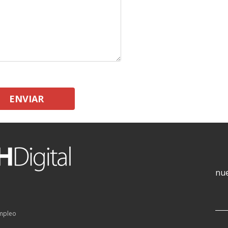
ENVIAR
nue
empleo