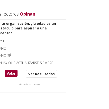
s lectores
Opinan
 tu organización, ¿la edad es un
stáculo para aspirar a una
acante?
SI
NO
NO SÉ
HAY QUE ACTUALIZARSE SIEMPRE
Ver Resultados
Ver más encuestas