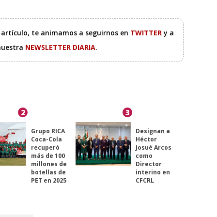
e artículo, te animamos a seguirnos en
TWITTER
y a
 nuestra
NEWSLETTER DIARIA
.
2
3
Grupo RICA
Designan a
Coca-Cola
Héctor
recuperó
Josué Arcos
más de 100
como
millones de
Director
botellas de
interino en
PET en 2025
CFCRL