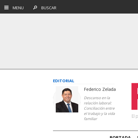
MENU
BUSCAR
EDITORIAL
Federico Zelada
Descanso en la
relación laboral:
Conciliación entre
el trabajo y la vida
familiar
PORTADA