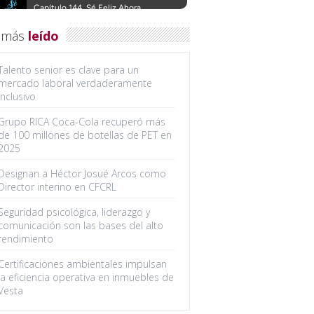
 más
leído
Talento senior es clave para un
mercado laboral verdaderamente
inclusivo
Grupo RICA Coca-Cola recuperó más
de 100 millones de botellas de PET en
2025
Designan a Héctor Josué Arcos como
Director interino en CFCRL
Seguridad psicológica, liderazgo y
comunicación son las bases del alto
rendimiento
Certificaciones ambientales impulsan
la eficiencia operativa en inmuebles de
Vesta