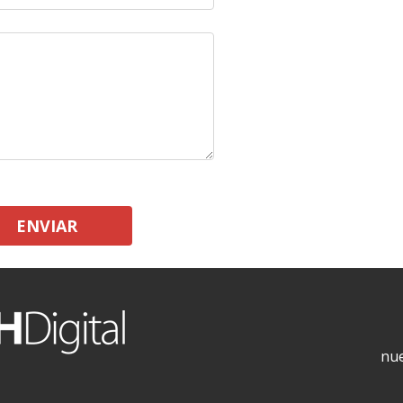
ENVIAR
nue