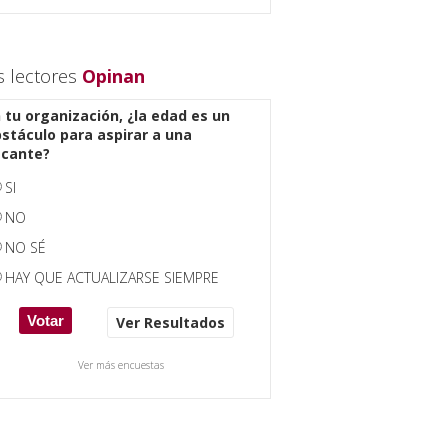
s lectores
Opinan
 tu organización, ¿la edad es un
stáculo para aspirar a una
acante?
SI
NO
NO SÉ
HAY QUE ACTUALIZARSE SIEMPRE
Ver Resultados
Ver más encuestas