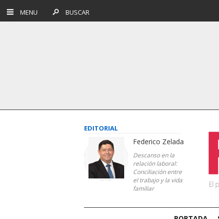
MENU
BUSCAR
EDITORIAL
Federico Zelada
Descanso en la
relación laboral:
Conciliación entre
el trabajo y la vida
familiar
PORTADA