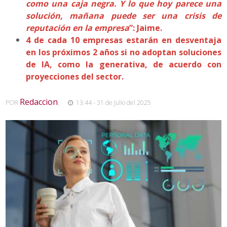
como una caja negra. Y lo que hoy parece una
solución, mañana puede ser una crisis de
reputación en la empresa
”: Jaime.
4 de cada 10 empresas estarán en desventaja
en los próximos 2 años si no adoptan soluciones
de IA, como la generativa, de acuerdo con
proyecciones del sector.
Redaccion
POR
,
13:44 - 31 de Julio del 2025