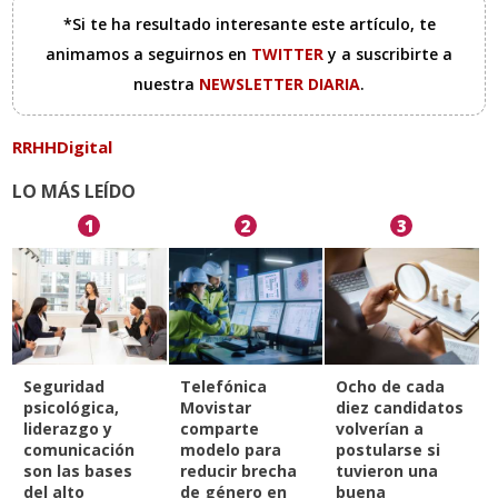
*Si te ha resultado interesante este artículo, te
animamos a seguirnos en
TWITTER
y a suscribirte a
nuestra
NEWSLETTER DIARIA
.
RRHHDigital
LO MÁS LEÍDO
1
2
3
Seguridad
Telefónica
Ocho de cada
psicológica,
Movistar
diez candidatos
liderazgo y
comparte
volverían a
comunicación
modelo para
postularse si
son las bases
reducir brecha
tuvieron una
del alto
de género en
buena