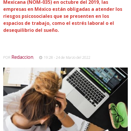
Mexicana (NOM-035) en octubre del 2019, las
empresas en México están obligadas a atender los
riesgos psicosociales que se presenten en los
espacios de trabajo, como el estrés laboral o el
desequilibrio del sueño.
Redaccion
POR
,
19:28 - 24 de Marzo del 2022