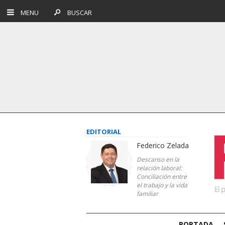
MENU
BUSCAR
EDITORIAL
Federico Zelada
Descanso en la
relación laboral:
Conciliación entre
el trabajo y la vida
familiar
PORTADA