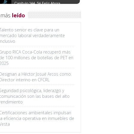
 más
leído
Talento senior es clave para un
mercado laboral verdaderamente
inclusivo
Grupo RICA Coca-Cola recuperó más
de 100 millones de botellas de PET en
2025
Designan a Héctor Josué Arcos como
Director interino en CFCRL
Seguridad psicológica, liderazgo y
comunicación son las bases del alto
rendimiento
Certificaciones ambientales impulsan
la eficiencia operativa en inmuebles de
Vesta