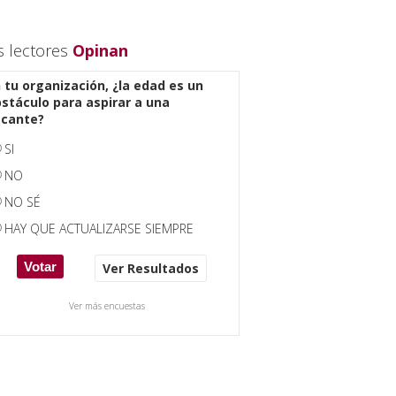
s lectores
Opinan
 tu organización, ¿la edad es un
stáculo para aspirar a una
acante?
SI
NO
NO SÉ
HAY QUE ACTUALIZARSE SIEMPRE
Ver Resultados
Ver más encuestas