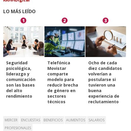
LO MÁS LEÍDO
1
2
3
Seguridad
Telefónica
Ocho de cada
psicológica,
Movistar
diez candidatos
liderazgo y
comparte
volverían a
comunicación
modelo para
postularse si
son las bases
reducir brecha
tuvieron una
del alto
de género en
buena
rendimiento
sectores
experiencia de
técnicos
reclutamiento
MERCER
ENCUESTAS
BENEFICIOS
AUMENTOS
SALARIOS
PROFESIONALES