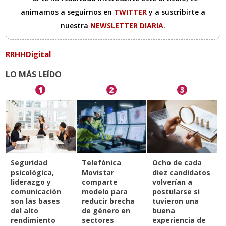
animamos a seguirnos en
TWITTER
y a suscribirte a
nuestra
NEWSLETTER DIARIA
.
RRHHDigital
LO MÁS LEÍDO
1
2
3
Seguridad
Telefónica
Ocho de cada
psicológica,
Movistar
diez candidatos
liderazgo y
comparte
volverían a
comunicación
modelo para
postularse si
son las bases
reducir brecha
tuvieron una
del alto
de género en
buena
rendimiento
sectores
experiencia de