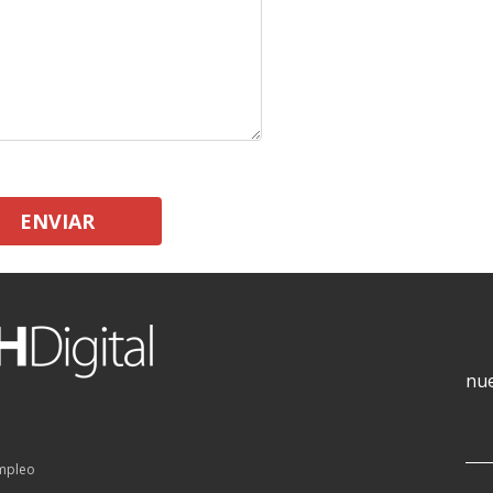
ENVIAR
nue
empleo