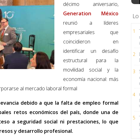
décimo aniversario,
Generation México
Lo
reunió a líderes
1
empresariales que
coincidieron en
identificar un desafío
2
estructural para la
movilidad social y la
3
economía nacional: más
rporarse al mercado laboral formal
4
levancia debido a que la falta de empleo formal
ipales retos económicos del país, donde una de
5
eso a seguridad social ni prestaciones, lo que
resos y desarrollo profesional.