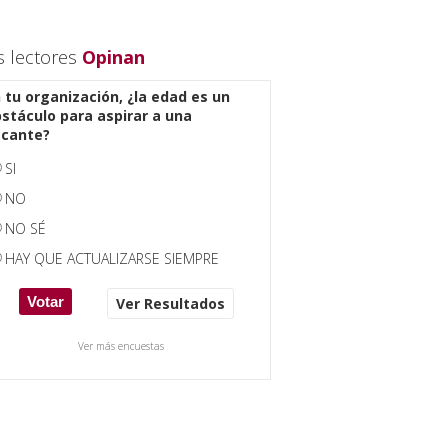
s lectores
Opinan
 tu organización, ¿la edad es un
stáculo para aspirar a una
acante?
SI
NO
NO SÉ
HAY QUE ACTUALIZARSE SIEMPRE
Ver Resultados
Ver más encuestas