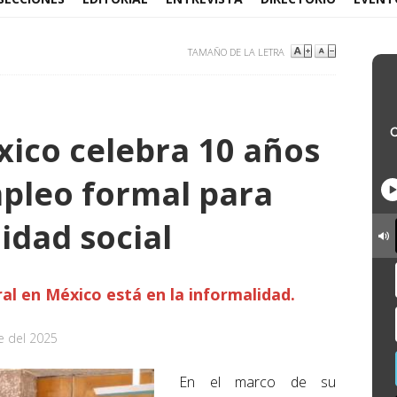
TAMAÑO DE LA LETRA
ico celebra 10 años
pleo formal para
idad social
ral en México está en la informalidad.
e del 2025
En el marco de su