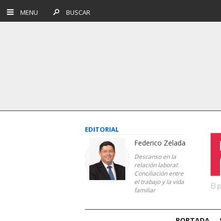
MENU
BUSCAR
EDITORIAL
Federico Zelada
Descanso en la
relación laboral:
Conciliación entre
el trabajo y la vida
familiar
PORTADA