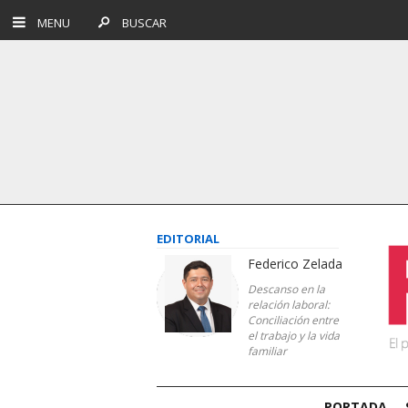
MENU
BUSCAR
EDITORIAL
Federico Zelada
Descanso en la
relación laboral:
Conciliación entre
el trabajo y la vida
familiar
PORTADA