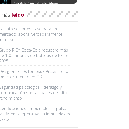
 más
leído
Talento senior es clave para un
mercado laboral verdaderamente
inclusivo
Grupo RICA Coca-Cola recuperó más
de 100 millones de botellas de PET en
2025
Designan a Héctor Josué Arcos como
Director interino en CFCRL
Seguridad psicológica, liderazgo y
comunicación son las bases del alto
rendimiento
Certificaciones ambientales impulsan
la eficiencia operativa en inmuebles de
Vesta