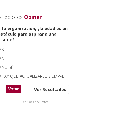
s lectores
Opinan
 tu organización, ¿la edad es un
stáculo para aspirar a una
acante?
SI
NO
NO SÉ
HAY QUE ACTUALIZARSE SIEMPRE
Ver Resultados
Ver más encuestas