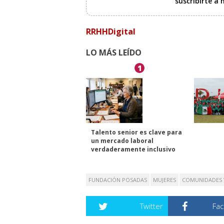
suscribirte a
RRHHDigital
LO MÁS LEÍDO
1
Talento senior es clave para
un mercado laboral
verdaderamente inclusivo
FUNDACIÓN POSADAS
MUJERES
COMUNIDADES 
Twitter
Fa