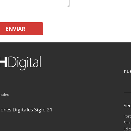
ENVIAR
nue
empleo
Sec
ones Digitales Siglo 21
Por
Secc
Edit