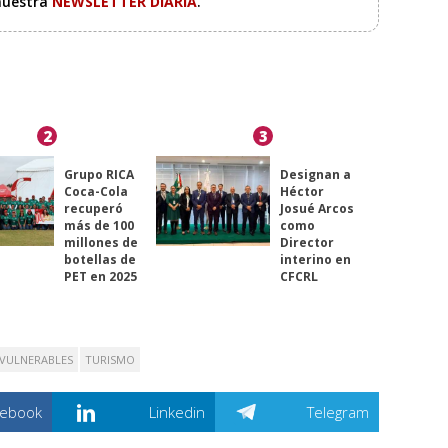
 nuestra
NEWSLETTER DIARIA
.
2
3
Grupo RICA
Designan a
Coca-Cola
Héctor
recuperó
Josué Arcos
más de 100
como
millones de
Director
botellas de
interino en
PET en 2025
CFCRL
VULNERABLES
TURISMO
cebook
Linkedin
Telegram