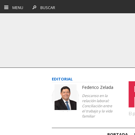
MENU
BUSCAR
EDITORIAL
Federico Zelada
Descanso en la
relación laboral:
Conciliación entre
el trabajo y la vida
familiar
PORTADA