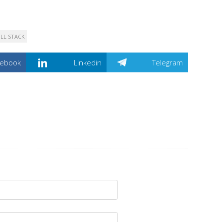
ULL STACK
cebook
Linkedin
Telegram