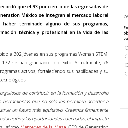
recordó que el 93 por ciento de las egresadas de
ration México se integran al mercado laboral
Lo
 haber terminado alguno de sus programas,
En
mación técnica y profesional en la vida de las
ob
v
cibido a 302 jóvenes en sus programas Woman STEM,
es 172 se han graduado con éxito. Actualmente, 76
ogramas activos, fortaleciendo sus habilidades y su
tecnológicos.
rgullosos de contribuir en la formación y desarrollo
es herramientas que no solo les permiten acceder a
struir un futuro más equitativo. Creemos firmemente
 educación y las oportunidades adecuadas, el impacto
d
", afirmó
Mercedes de la Maza
, CEO de Generation