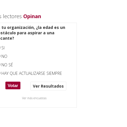
s lectores
Opinan
 tu organización, ¿la edad es un
stáculo para aspirar a una
acante?
SI
NO
NO SÉ
HAY QUE ACTUALIZARSE SIEMPRE
Ver Resultados
Ver más encuestas