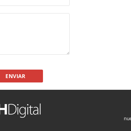
ENVIAR
nue