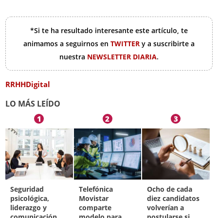
*Si te ha resultado interesante este artículo, te
animamos a seguirnos en
TWITTER
y a suscribirte a
nuestra
NEWSLETTER DIARIA
.
RRHHDigital
LO MÁS LEÍDO
1
2
3
Seguridad
Telefónica
Ocho de cada
psicológica,
Movistar
diez candidatos
liderazgo y
comparte
volverían a
comunicación
modelo para
postularse si