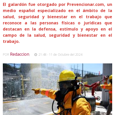
El galardón fue otorgado por Prevencionar.com, un
medio español especializado en el ámbito de la
salud, seguridad y bienestar en el trabajo que
reconoce a las personas físicas o jurídicas que
destacan en la defensa, estímulo y apoyo en el
campo de la salud, seguridad y bienestar en el
trabajo.
Redaccion
POR
,
21:48 - 11 de Octubre del 2024