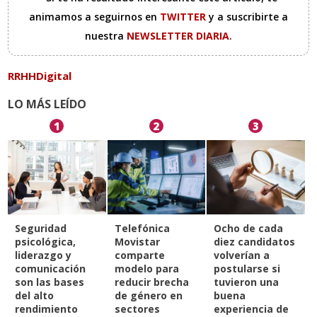
animamos a seguirnos en
TWITTER
y a suscribirte a
nuestra
NEWSLETTER DIARIA
.
RRHHDigital
LO MÁS LEÍDO
1
2
3
Seguridad
Telefónica
Ocho de cada
psicológica,
Movistar
diez candidatos
liderazgo y
comparte
volverían a
comunicación
modelo para
postularse si
son las bases
reducir brecha
tuvieron una
del alto
de género en
buena
rendimiento
sectores
experiencia de