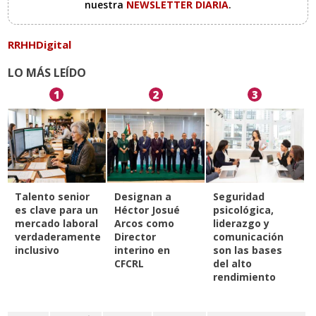
nuestra
NEWSLETTER DIARIA
.
RRHHDigital
LO MÁS LEÍDO
1
2
3
Talento senior
Designan a
Seguridad
es clave para un
Héctor Josué
psicológica,
mercado laboral
Arcos como
liderazgo y
verdaderamente
Director
comunicación
inclusivo
interino en
son las bases
CFCRL
del alto
rendimiento