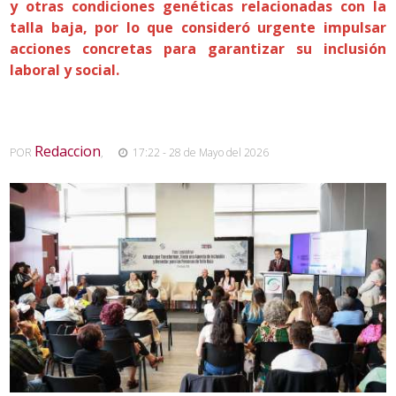
y otras condiciones genéticas relacionadas con la
talla baja, por lo que consideró urgente impulsar
acciones concretas para garantizar su inclusión
laboral y social.
Redaccion
POR
,
17:22 - 28 de Mayo del 2026